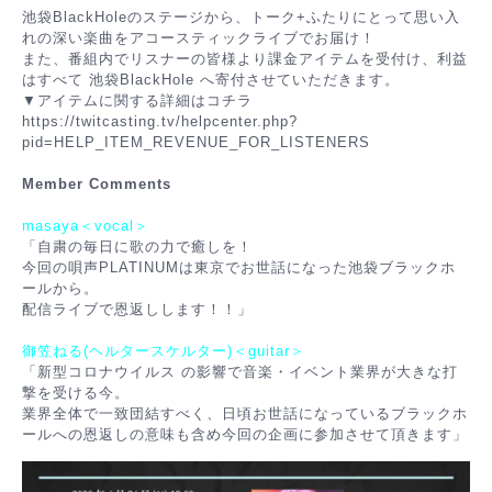
池袋BlackHoleのステージから、トーク+ふたりにとって思い入
れの深い楽曲をアコースティックライブでお届け！
また、番組内でリスナーの皆様より課金アイテムを受付け、利益
はすべて 池袋BlackHole へ寄付させていただきます。
▼アイテムに関する詳細はコチラ
https://twitcasting.tv/helpcenter.php?
pid=HELP_ITEM_REVENUE_FOR_LISTENERS
Member Comments
masaya＜vocal＞
「自粛の毎日に歌の力で癒しを！
今回の唄声PLATINUMは東京でお世話になった池袋ブラックホ
ールから。
配信ライブで恩返しします！！」
御笠ねる(ヘルタースケルター)＜guitar＞
「新型コロナウイルス の影響で音楽・イベント業界が大きな打
撃を受ける今。
業界全体で一致団結すべく、日頃お世話になっているブラックホ
ールへの恩返しの意味も含め今回の企画に参加させて頂きます」